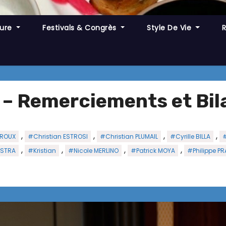
ture
Festivals & Congrès
Style De Vie
 – Remerciements et Bil
,
,
,
,
 ROUX
#Christian ESTROSI
#Christian PLUMAIL
#Cyrille BILLA
,
,
,
,
ESTRA
#Kristian
#Nicole MERLINO
#Patrick MOYA
#Philippe P