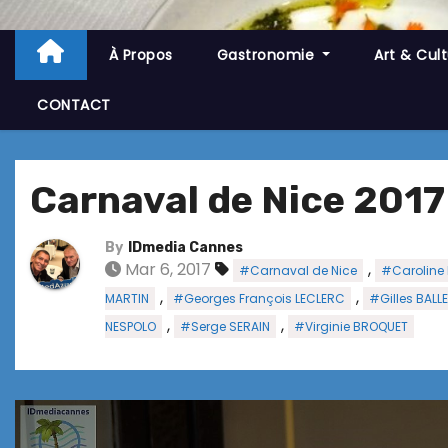
À Propos
Gastronomie
Art & Cul
CONTACT
Carnaval de Nice 2017
By
IDmedia Cannes
Mar 6, 2017
,
#Carnaval de Nice
#Caroline
,
,
MARTIN
#Georges François LECLERC
#Gilles BALL
,
,
NESPOLO
#Serge SERAIN
#Virginie BROQUET