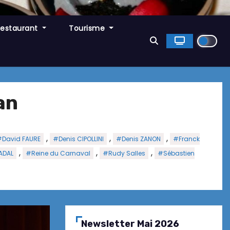
Restaurant
Tourisme
an
,
,
,
#David FAURE
#Denis CIPOLLINI
#Denis ZANON
#Franck
,
,
,
RADAL
#Reine du Carnaval
#Rudy Salles
#Sébastien
Newsletter Mai 2026