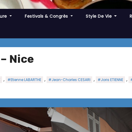
ture
Festivals & Congrès
Style De Vie
– Nice
,
,
,
,
E
#Etienne LABARTHE
#Jean-Charles CESARI
#Joris ETIENNE