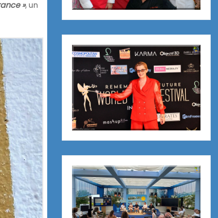
rance »
, un