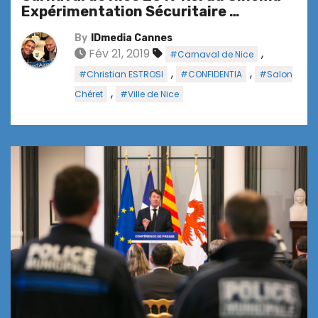
Expérimentation Sécuritaire …
By
IDmedia Cannes
Fév 21, 2019
,
#Carnaval de Nice
,
,
#Christian ESTROSI
#CONFIDENTIA
#Salon
,
Chéret
#Ville de Nice