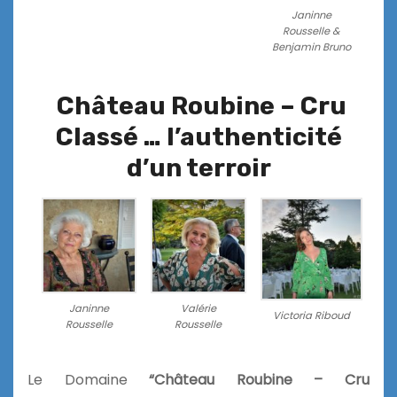
Janinne
Rousselle &
Benjamin Bruno
Château Roubine – Cru
Classé … l’authenticité
d’un terroir
Janinne
Valérie
Victoria Riboud
Rousselle
Rousselle
Le Domaine
“Château Roubine – Cru