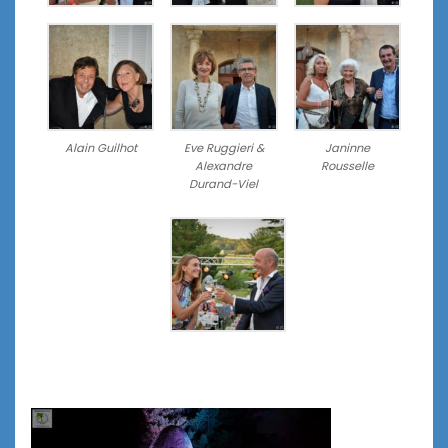
Alain Guilhot
Eve Ruggieri &
Janinne
Alexandre
Rousselle
Durand-Viel