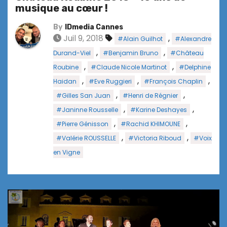
musique au cœur !
By
IDmedia Cannes
Juil 9, 2018
,
#Alain Guilhot
#Alexandre
,
,
Durand-Viel
#Benjamin Bruno
#Château
,
,
Roubine
#Claude Nicole Martinot
#Delphine
,
,
,
Haidan
#Eve Ruggieri
#François Chaplin
,
,
#Gilles San Juan
#Henri de Régnier
,
,
#Janinne Rousselle
#Karine Deshayes
,
,
#Pierre Génisson
#Rachid KHIMOUNE
,
,
#Valérie ROUSSELLE
#Victoria Riboud
#Voix
en Vigne