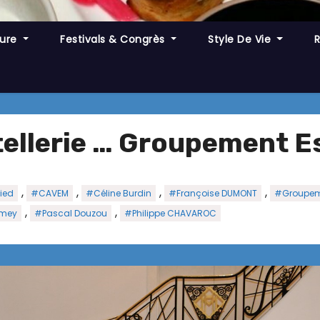
ture
Festivals & Congrès
Style De Vie
ellerie … Groupement Es
,
,
,
,
ied
#CAVEM
#Céline Burdin
#Françoise DUMONT
#Groupeme
,
,
Amey
#Pascal Douzou
#Philippe CHAVAROC