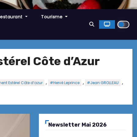
Restaurant
Tourisme
térel Côte d’Azur
,
,
,
nt Estérel Côte d’azur
#Hervé Leprince
#Jean GROLLEAU
Newsletter Mai 2026