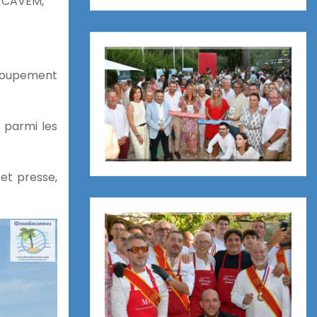
la CAVEM,
roupement
 parmi les
 et presse,