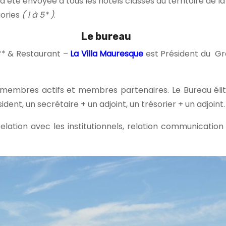
 a été envoyée à tous les hôtels classés du territoire de 
ories
( 1 à 5* )
.
Le bureau
*** & Restaurant –
La Villa Mauresque
est Président du G
membres actifs et membres partenaires. Le Bureau élit
ent, un secrétaire + un adjoint, un trésorier + un adjoint.
relation avec les institutionnels, relation communication