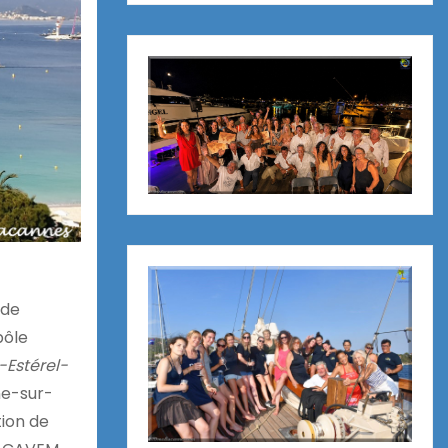
 de
pôle
Estérel-
ne-sur-
tion de