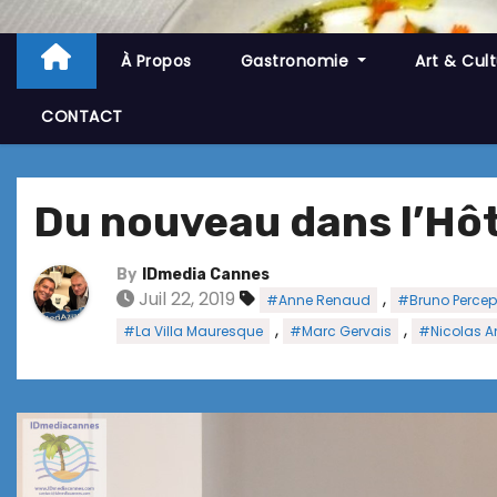
À Propos
Gastronomie
Art & Cul
CONTACT
Du nouveau dans l’Hôt
By
IDmedia Cannes
Juil 22, 2019
,
#Anne Renaud
#Bruno Percep
,
,
#La Villa Mauresque
#Marc Gervais
#Nicolas 