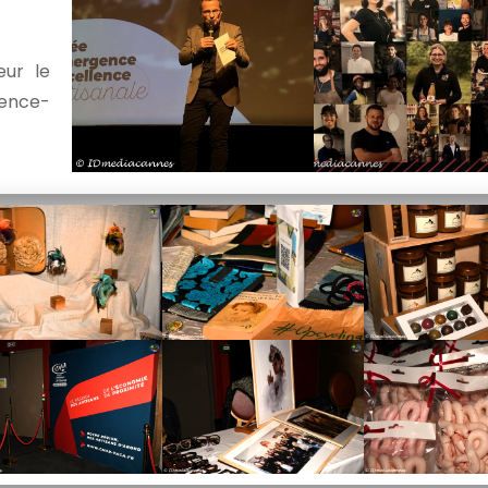
eur le
vence-