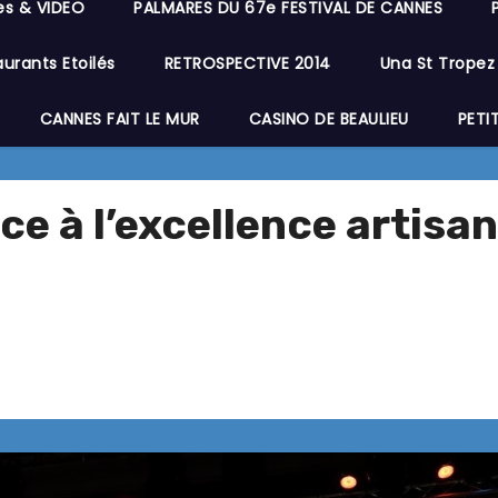
es & VIDEO
PALMARES DU 67e FESTIVAL DE CANNES
urants Etoilés
RETROSPECTIVE 2014
Una St Tropez
CANNES FAIT LE MUR
CASINO DE BEAULIEU
PETI
ce à l’excellence artis