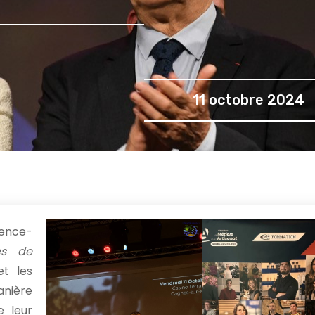
11 octobre 2024
vence-
es de
et les
anière
 leur