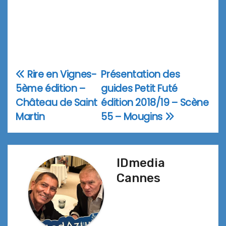
Rire en Vignes-
Présentation des
Navigation
5ème édition –
guides Petit Futé
de
Château de Saint
édition 2018/19 – Scène
l’article
Martin
55 – Mougins
IDmedia
Cannes