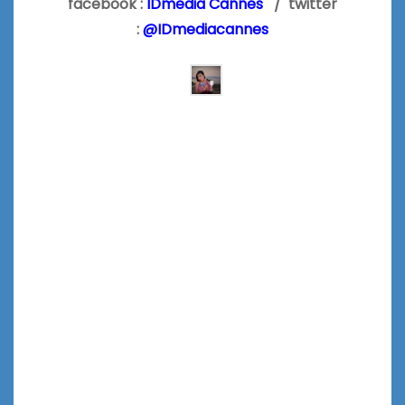
facebook :
IDmedia Cannes
/ twitter
:
@IDmediacannes