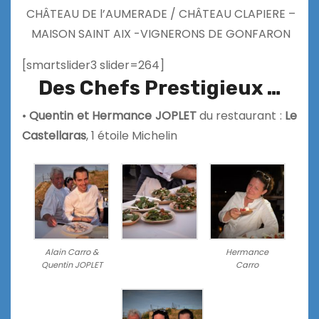
CHÂTEAU DE l’AUMERADE / CHÂTEAU CLAPIERE –
MAISON SAINT AIX -VIGNERONS DE GONFARON
[smartslider3 slider=264]
Des Chefs Prestigieux …
•
Quentin et Hermance JOPLET
du restaurant :
Le
Castellaras
, 1 étoile Michelin
Alain Carro &
Hermance
Quentin JOPLET
Carro