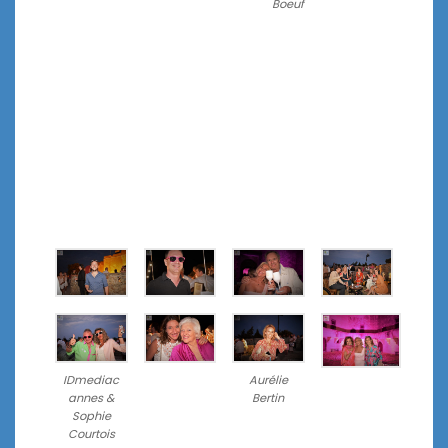
Boeuf
IDmediac
Aurélie
annes &
Bertin
Sophie
Courtois