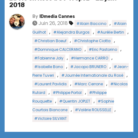
2018
By
IDmedia Cannes
Juin 26, 2018
,
#Alain Baccino
#Alain
,
,
,
Guilhot
#Alejandra Burgos
#Aurélie Bertin
,
,
#Christian Boeuf
#Christophe Ciotta
,
,
#Dominique CALCERANO
#Eric Pastorino
,
,
#Fabienne Joly
#Hermance CARRO
,
,
#Isabelle Bono
#Jacopo BRUNERO
#Jean-
,
,
Pierre Tuveri
#Journée Internationale du Rosé
,
,
#Laurent Pavlidis
#Marc Cerrone
#Nicolas
,
,
Rutard
#Philippe Portal
#Philippe
,
,
Rouquette
#Quentin JOPLET
#Sophie
,
,
Courtois Biancone
#Valérie ROUSSELLE
#Victoire SILVANT