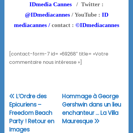
IDmedia Cannes
/ Twitter :
@IDmediacannes
/ YouTube :
ID
mediacannes /
contact :
©IDmediacannes
[contact-form-7 id= »69268″ title= »Votre
commentaire nous intéresse »]
L’Ordre des
Hommage à George
Navigation
Epicuriens –
Gershwin dans un lieu
de
Freedom Beach
enchanteur … La Villa
l’article
Party ! Retour en
Mauresque
Images