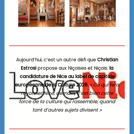
Aujourd’hui, c’est un autre défi que
Christian
Estrosi
propose aux Niçoises et Niçois:
la
candidature de Nice au label de capitale
européenne de la Culture 2028
.
« Ce qui fera
rayonner Nice, demain, c’est bien cette
force de la culture qui rassemble, quand
tant d’autres sujets divisent .
»