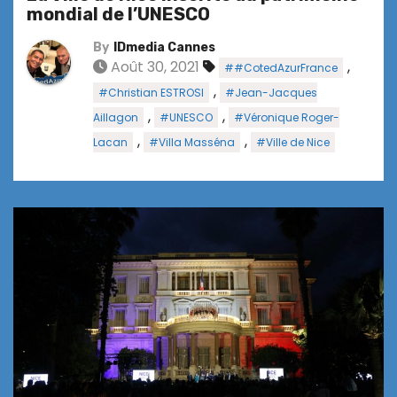
mondial de l’UNESCO
By
IDmedia Cannes
Août 30, 2021
,
##CotedAzurFrance
,
#Christian ESTROSI
#Jean-Jacques
,
,
Aillagon
#UNESCO
#Véronique Roger-
,
,
Lacan
#Villa Masséna
#Ville de Nice