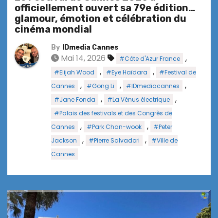
officiellement ouvert sa 79e édition…
glamour, émotion et célébration du
cinéma mondial
By
IDmedia Cannes
Mai 14, 2026
,
#Côte d'Azur France
,
,
#Elijah Wood
#Eye Haïdara
#Festival de
,
,
,
Cannes
#Gong Li
#IDmediacannes
,
,
#Jane Fonda
#La Vénus électrique
#Palais des festivals et des Congrès de
,
,
Cannes
#Park Chan-wook
#Peter
,
,
Jackson
#Pierre Salvadori
#Ville de
Cannes