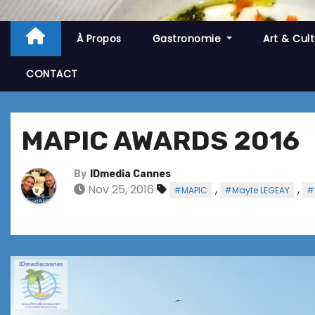
À Propos
Gastronomie
Art & Cul
CONTACT
MAPIC AWARDS 2016
By
IDmedia Cannes
Nov 25, 2016
,
,
#MAPIC
#Mayte LEGEAY
#