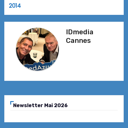
de
2014
l’article
IDmedia
Cannes
Newsletter Mai 2026