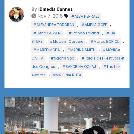
By
IDmedia Cannes
Nov 7, 2018
,
#ALBA HERRAEZ
,
,
#ALEXANDRA TODORAN
#AMELIA GOFF
,
,
#Elena PASSERI
#Franco Taiana
#IDA
,
,
,
STURE
#Made in Carcere
#Marco BORIOLI
,
,
#MAREDIMODA
#MARINA SMITH
#MONICA
,
,
GATTA
#Naomi Soo
#Palais des Festivals et
,
,
des Congrès
#SANDRINA QOKAJ
#The Link
,
Awards
#VIRGINIA RUTA