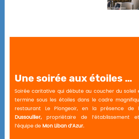
Une soirée aux étoiles …
Soirée caritative qui débute au coucher du soleil 
termine sous les étoiles dans le cadre magnifiq
restaurant Le Plongeoir, en la présence de
Dussoullier,
propriétaire de l’établissement 
l’équipe de
Mon Liban d’Azur.