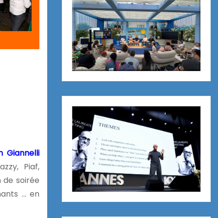
 Giannelli
zy, Piaf,
n de soirée
hants … en