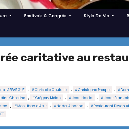
ture
Festivals & Congrès
Style De Vie
rée caritative au restau
,
,
,
no LAFFARGUE
#Christelle Couturier
#Christophe Prosper
#Domi
,
,
,
dine Ghostine
#Grégory Mélani
#Jean Haidar
#Jean-François
,
,
,
aron
#Mon Liban d'Azur
#Nader Albacha
#Restaurant Diwan A
UET