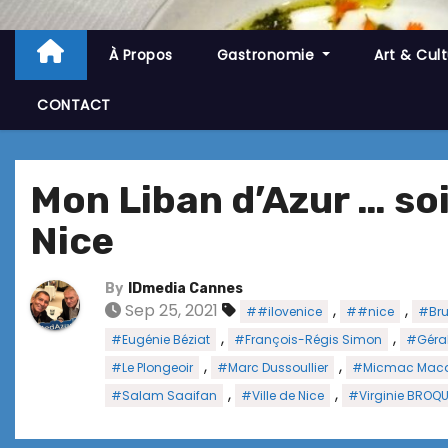
À Propos
Gastronomie
Art & Cul
CONTACT
Mon Liban d’Azur … soi
Nice
By
IDmedia Cannes
Sep 25, 2021
,
,
##ilovenice
##nice
#Bru
,
,
#Eugénie Béziat
#François-Régis Simon
#Géral
,
,
#Le Plongeoir
#Marc Dussoullier
#Micmac Mac
,
,
#Salam Saaifan
#Ville de Nice
#Virginie BROQ