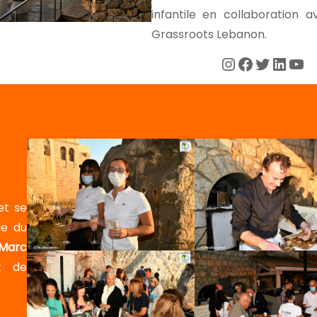
infantile en collaboration 
Grassroots Lebanon.
Instagram
Facebook
Twitter
LinkedIn
YouTube
et se
ue du
Marc
et de