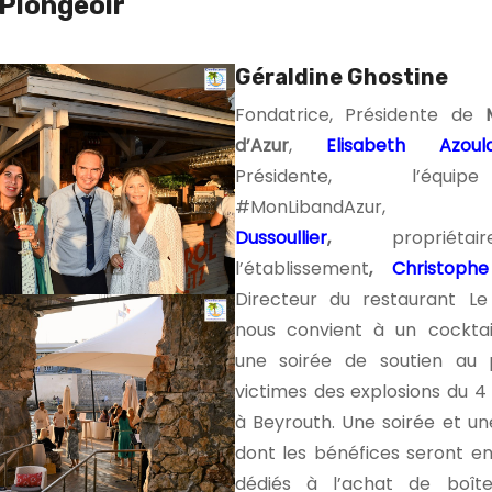
Plongeoir
Géraldine Ghostine
Fondatrice, Présidente de
d’Azur
,
Elisabeth Azoul
Présidente, l’équ
#MonLibandAz
Dussoullier
,
proprié
l’établissement
,
Christoph
Directeur du restaurant Le
nous convient à un cocktail 
une s
oirée de soutien a
u 
victimes des explosions du 4
à Beyrouth. Une soirée et u
dont les bénéfices seront e
dédiés à l’achat de boîte