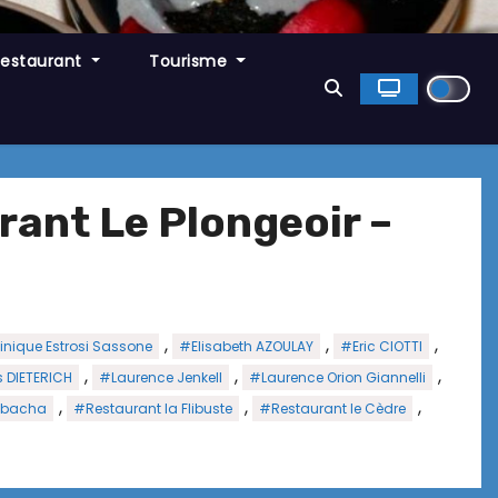
Restaurant
Tourisme
rant Le Plongeoir –
,
,
,
nique Estrosi Sassone
#Elisabeth AZOULAY
#Eric CIOTTI
,
,
,
 DIETERICH
#Laurence Jenkell
#Laurence Orion Giannelli
,
,
,
lbacha
#Restaurant la Flibuste
#Restaurant le Cèdre