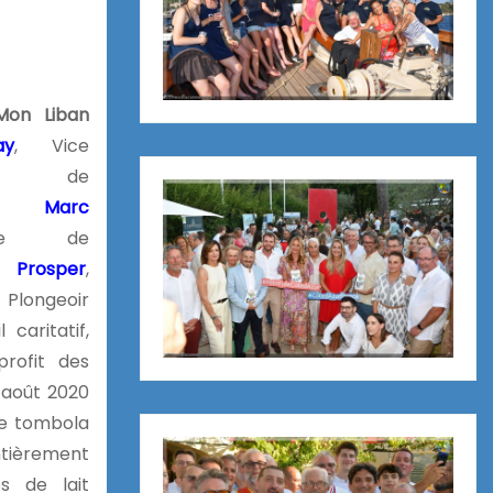
Mon Liban
ay
, Vice
ipe de
ur,
Marc
taire de
e Prosper
,
 Plongeoir
caritatif,
profit des
 août 2020
ne tombola
ntièrement
s de lait