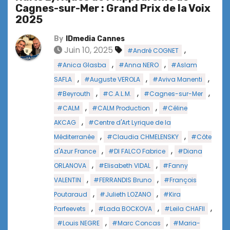
Cagnes-sur-Mer : Grand Prix de la Voix
2025
By
IDmedia Cannes
Juin 10, 2025
,
#André COGNET
,
,
#Anica Glasba
#Anna NERO
#Aslam
,
,
,
SAFLA
#Auguste VEROLA
#Aviva Manenti
,
,
,
#Beyrouth
#C.A.L.M.
#Cagnes-sur-Mer
,
,
#CALM
#CALM Production
#Céline
,
AKCAG
#Centre d'Art Lyrique de la
,
,
Méditerranée
#Claudia CHMELENSKY
#Côte
,
,
d'Azur France
#DI FALCO Fabrice
#Diana
,
,
ORLANOVA
#Elisabeth VIDAL
#Fanny
,
,
VALENTIN
#FERRANDIS Bruno
#François
,
,
Poutaraud
#Julieth LOZANO
#Kira
,
,
,
Parfeevets
#Lada BOCKOVA
#Leila CHAFII
,
,
#Louis NEGRE
#Marc Concas
#Maria-