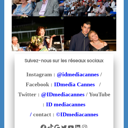
Suivez-nous sur les réseaux sociaux
Instagram :
@idmediacannes
/
Facebook :
IDmedia Cannes
/
Twitter :
@IDmediacannes
/ YouTube
:
ID mediacannes
/
contact :
©IDmediacannes
Facebook
TikTok
Google
Twitter
YouTube
LinkedIn
Instagram