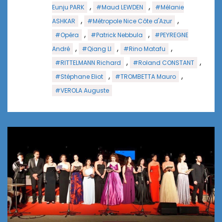
,
,
Eunju PARK
#Maud LEWDEN
#Mélanie
,
,
ASHKAR
#Métropole Nice Côte d'Azur
,
,
#Opéra
#Patrick Nebbula
#PEYREGNE
,
,
,
André
#Qiang LI
#Rino Matafu
,
,
#RITTELMANN Richard
#Roland CONSTANT
,
,
#Stéphane Eliot
#TROMBETTA Mauro
#VEROLA Auguste