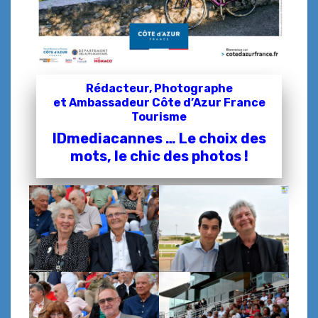
Rédacteur, Photographe
et
Ambassadeur Côte d’Azur France
Tourisme
IDmediacannes … Le choix des
mots, le chic des photos !