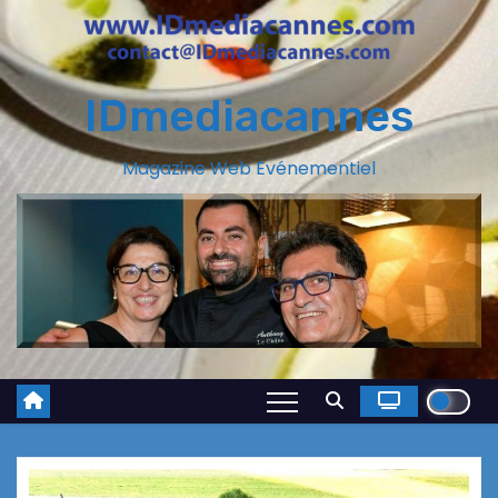
IDmediacannes
Magazine Web Evénementiel