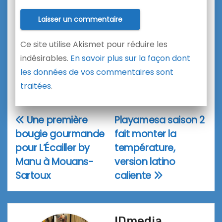
Ce site utilise Akismet pour réduire les
indésirables.
En savoir plus sur la façon dont
les données de vos commentaires sont
traitées
.
Une première
Playamesa saison 2
Navigation
bougie gourmande
fait monter la
de
pour L’Écailler by
température,
l’article
Manu à Mouans-
version latino
Sartoux
caliente
IDmedia