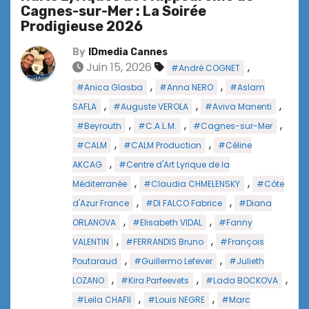
Cagnes-sur-Mer : La Soirée
Prodigieuse 2026
By
IDmedia Cannes
Juin 15, 2026
,
#André COGNET
,
,
#Anica Glasba
#Anna NERO
#Aslam
,
,
,
SAFLA
#Auguste VEROLA
#Aviva Manenti
,
,
,
#Beyrouth
#C.A.L.M.
#Cagnes-sur-Mer
,
,
#CALM
#CALM Production
#Céline
,
AKCAG
#Centre d'Art Lyrique de la
,
,
Méditerranée
#Claudia CHMELENSKY
#Côte
,
,
d'Azur France
#DI FALCO Fabrice
#Diana
,
,
ORLANOVA
#Elisabeth VIDAL
#Fanny
,
,
VALENTIN
#FERRANDIS Bruno
#François
,
,
Poutaraud
#Guillermo Lefever
#Julieth
,
,
,
LOZANO
#Kira Parfeevets
#Lada BOCKOVA
,
,
#Leila CHAFII
#Louis NEGRE
#Marc