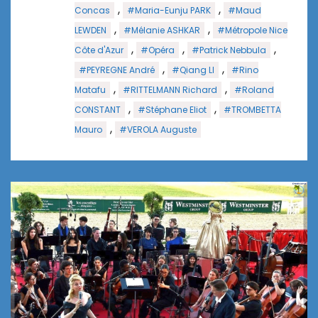
,
,
Concas
#Maria-Eunju PARK
#Maud
,
,
LEWDEN
#Mélanie ASHKAR
#Métropole Nice
,
,
,
Côte d'Azur
#Opéra
#Patrick Nebbula
,
,
#PEYREGNE André
#Qiang LI
#Rino
,
,
Matafu
#RITTELMANN Richard
#Roland
,
,
CONSTANT
#Stéphane Eliot
#TROMBETTA
,
Mauro
#VEROLA Auguste