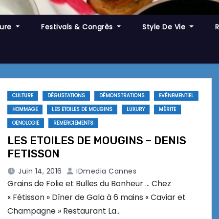
ture
Festivals & Congrès
Style De Vie
CULTURE
DÉGUSTATIONS
DÉMONSTRATIONS
EVÉNEMENTIEL
HOMMAGE
LES ETOILES DE MOUGINS
LUXURY
MÉRITE
OENOLOGIE
REMERCIEMENTS
LES ETOILES DE MOUGINS – DENIS
FETISSON
Juin 14, 2016
IDmedia Cannes
Grains de Folie et Bulles du Bonheur … Chez
« Fétisson » Dîner de Gala à 6 mains « Caviar et
Champagne » Restaurant La…