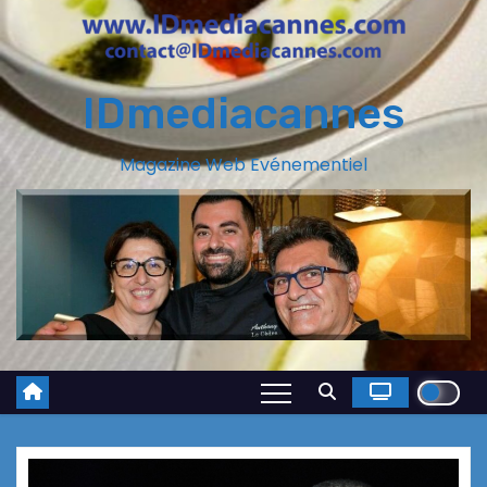
IDmediacannes
Magazine Web Evénementiel