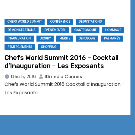
CHEFS WORLD SUMMIT
CONFÉRENCE
DÉGUSTATIONS
DÉMONSTRATIONS
EVÉNEMENTIEL
GASTRONOMIE
HOMMAGE
INAUGURATION
LUXURY
MÉRITE
OENOLOGIE
PALMARÈS
REMERCIEMENTS
SHOPPING
Chefs World Summit 2016 – Cocktail
d’Inauguration – Les Exposants
Déc 5, 2016
IDmedia Cannes
Chefs World Summit 2016 Cocktail d’Inauguration –
Les Exposants