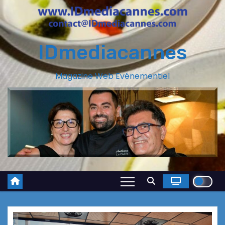
IDmediacannes
Magazine Web Evénementiel