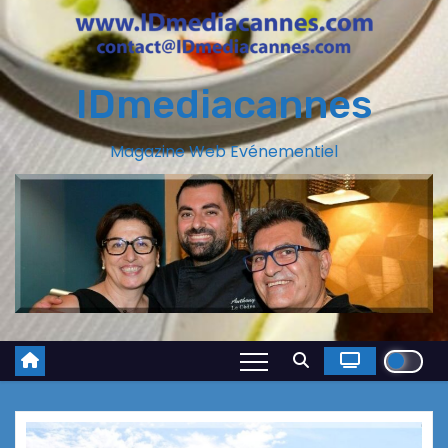
IDmediacannes
Magazine Web Evénementiel