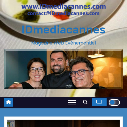
IDmediacannes
Magazine Web Evénementiel