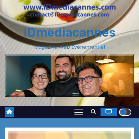
IDmediacannes
Magazine Web Evénementiel