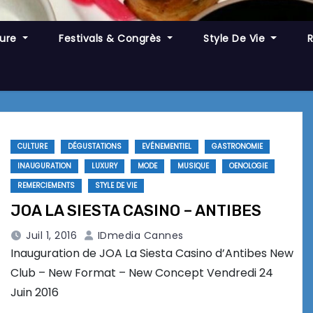
ture
Festivals & Congrès
Style De Vie
CULTURE
DÉGUSTATIONS
EVÉNEMENTIEL
GASTRONOMIE
INAUGURATION
LUXURY
MODE
MUSIQUE
OENOLOGIE
REMERCIEMENTS
STYLE DE VIE
JOA LA SIESTA CASINO – ANTIBES
Juil 1, 2016
IDmedia Cannes
Inauguration de JOA La Siesta Casino d’Antibes New
Club – New Format – New Concept Vendredi 24
Juin 2016