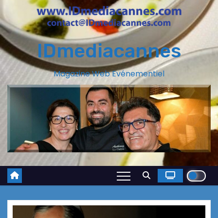
IDmediacannes
Magazine Web Evénementiel