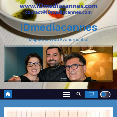
IDmediacannes
Magazine Web Evénementiel