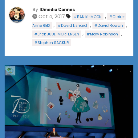
By
IDmedia Cannes
Oct 4, 2017
,
#BAN KI-MOON
#Claire-
,
,
,
Anne REIX
#David Lisnard
#David Rowan
,
,
#Erick JUUL-MORTENSEN
#Mary Robinson
#Stephen SACKUR