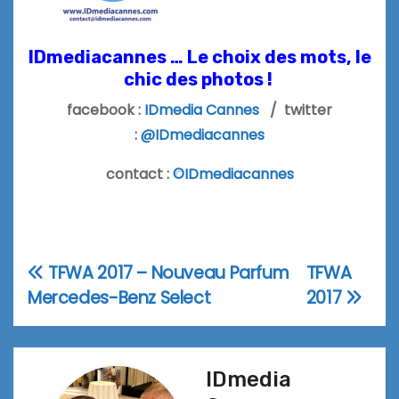
IDmediacannes … Le choix des mots, le
chic des photos !
facebook :
IDmedia Cannes
/ twitter
:
@IDmediacannes
contact :
©IDmediacannes
TFWA 2017 – Nouveau Parfum
TFWA
Navigation
Mercedes-Benz Select
2017
de
l’article
IDmedia