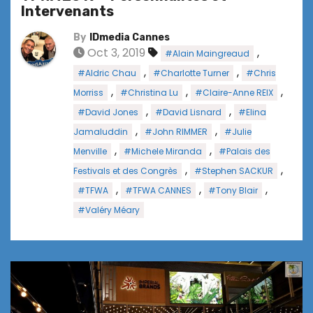
Intervenants
By
IDmedia Cannes
Oct 3, 2019
,
#Alain Maingreaud
,
,
#Aldric Chau
#Charlotte Turner
#Chris
,
,
,
Morriss
#Christina Lu
#Claire-Anne REIX
,
,
#David Jones
#David Lisnard
#Elina
,
,
Jamaluddin
#John RIMMER
#Julie
,
,
Menville
#Michele Miranda
#Palais des
,
,
Festivals et des Congrès
#Stephen SACKUR
,
,
,
#TFWA
#TFWA CANNES
#Tony Blair
#Valéry Méary