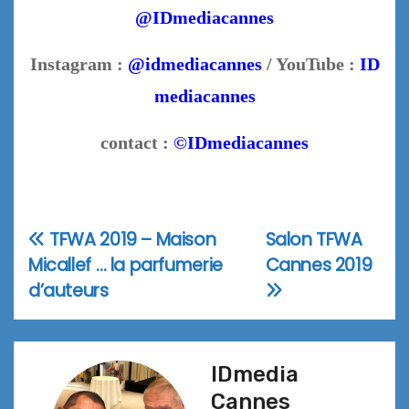
@IDmediacannes
Instagram :
@idmediacannes
/ YouTube :
ID
mediacannes
contact :
©IDmediacannes
TFWA 2019 – Maison
Salon TFWA
Navigation
Micallef … la parfumerie
Cannes 2019
de
d’auteurs
l’article
IDmedia
Cannes