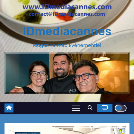
IDmediacannes
Magazine Web Evénementiel