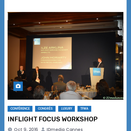
CONFÉRENCE
CONGRÈS
LUXURY
TFWA
INFLIGHT FOCUS WORKSHOP
Oct 9, 2016
IDmedia Cannes