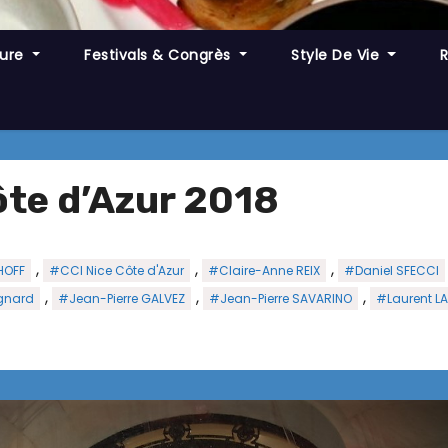
ture
Festivals & Congrès
Style De Vie
ôte d’Azur 2018
,
,
,
HOFF
#CCI Nice Côte d'Azur
#Claire-Anne REIX
#Daniel SFECCI
,
,
,
gnard
#Jean-Pierre GALVEZ
#Jean-Pierre SAVARINO
#Laurent L