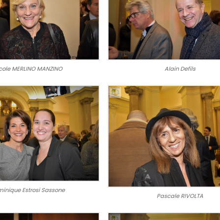
cole MERLINO MANZINO
Alain Defils
inique Estrosi Sassone
Pascale RIVOLTA