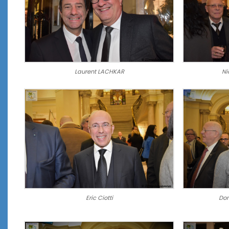
Laurent LACHKAR
Ni
Eric Ciotti
Dom