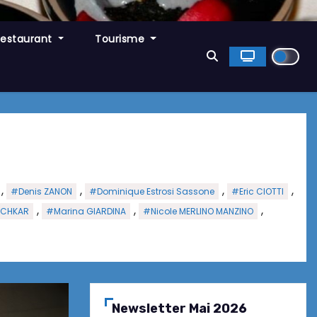
Restaurant
Tourisme
,
,
,
,
#Denis ZANON
#Dominique Estrosi Sassone
#Eric CIOTTI
,
,
,
ACHKAR
#Marina GIARDINA
#Nicole MERLINO MANZINO
Newsletter Mai 2026