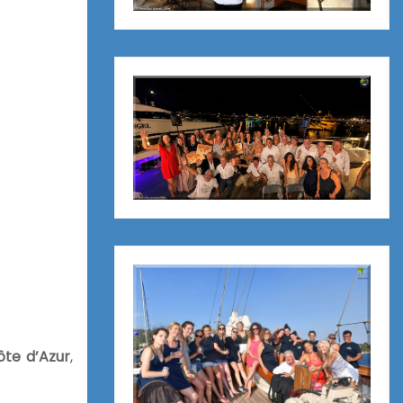
ôte d’Azur
,