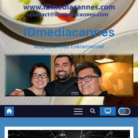
IDmediacannes
Magazine Web Evénementiel