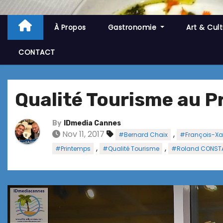
À Propos
Gastronomie
Art & Cul
CONTACT
Qualité Tourisme au P
By
IDmedia Cannes
Nov 11, 2017
,
#Bernard Chaix
#François-Xa
,
,
#Printemps
#Qualité Tourisme
#Roland CONST