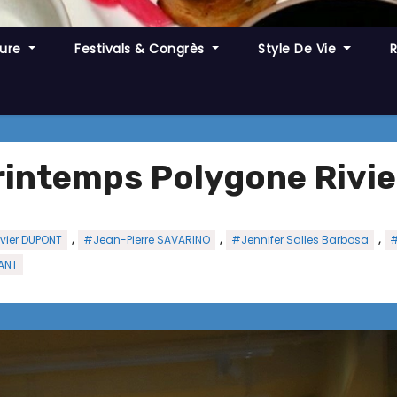
ture
Festivals & Congrès
Style De Vie
rintemps Polygone Rivie
,
,
,
vier DUPONT
#Jean-Pierre SAVARINO
#Jennifer Salles Barbosa
#
ANT