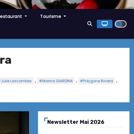
Restaurant
Tourisme
ra
,
,
,
Julie Lascombes
#Marina GIARDINA
#Polygone Riviera
Newsletter Mai 2026