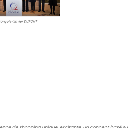
rançois-Xavier DUPONT
rience de shopping unique, excitante, un concept basé sur 