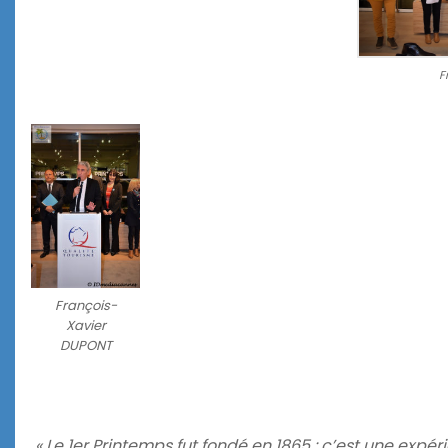
F
François-
Xavier
DUPONT
« Le 1er Printemps fut fondé en 1865 : c’est une expé