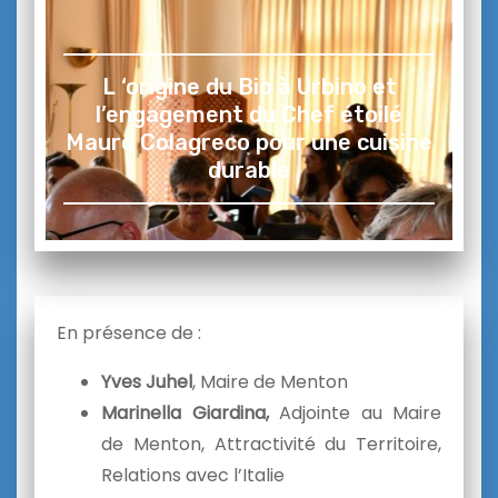
L ‘origine du Bio à Urbino et
l’engagement du Chef étoilé
Mauro Colagreco pour une cuisine
durable
En présence de :
Yves Juhel
, Maire de Menton
Marinella
Giardina,
Adjointe au Maire
de Menton, Attractivité du Territoire,
Relations avec l’Italie