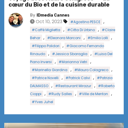
cœur du Bio et de la cuisine durable
By
IDmedia Cannes
Oct 10, 2023
,
#Agostino PESCE
,
,
#Caffè Miglietta
#Citta Di Urbino
#Claire
,
,
,
Behar
#Eleonora Marconi
#Emilio Lolli
,
#Filippo Polidori
#Giacomo Fernando
,
,
Rinaudo
#Jessica Sbaraglia
#Luisa Del
,
,
Piano Inversi
#Marianna Vetri
,
,
#Marinella Giardina
#Mauro Colagreco
,
,
#Patrice Novelli
#Patrick Calvi
#Patrizia
,
,
DALMASSO
#Restaurant Mirazur
#Roberto
,
,
,
Cioppi
#Rudy Salles
#Ville de Menton
#Yves Juhel