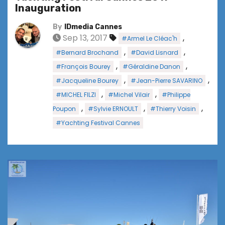
Inauguration
By
IDmedia Cannes
Sep 13, 2017
,
#Armel Le Cléac'h
,
,
#Bernard Brochand
#David Lisnard
,
,
#François Bourey
#Géraldine Danon
,
,
#Jacqueline Bourey
#Jean-Pierre SAVARINO
,
,
#MICHEL FILZI
#Michel Vilair
#Philippe
,
,
,
Poupon
#Sylvie ERNOULT
#Thierry Voisin
#Yachting Festival Cannes