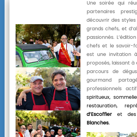
Une soirée qui ré
partenaires prest
découvrir des styles
grands chefs, et d’a
passionnés. L’éditio
chefs et le savoir-f
est une invitation 
proposés, laissant à
parcours de dégus
gourmand partag
professionnels ac
spiritueux, sommelie
restauration, r
d’Escoffier
et de
Blanches.