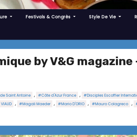
ture
Festivals & Congrès
Style De Vie
mique by V&G magazine –
,
,
de Saint Antoine
#Côte d'Azur France
#Disciples Escoffier Internat
,
,
,
,
 VIAUD
#Magali Maeder
#Mario D'ORIO
#Mauro Colagreco