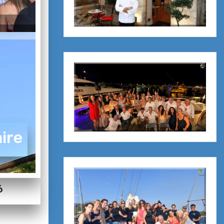
ire
6