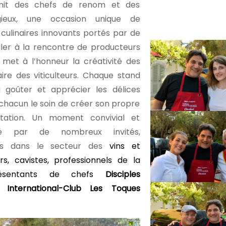
unit des chefs de renom et des
igieux, une occasion unique de
 culinaires innovants portés par de
ller à la rencontre de producteurs
n met à l’honneur la créativité des
aire des viticulteurs. Chaque stand
à goûter et apprécier les délices
 chacun le soin de créer son propre
tation. Un moment convivial et
é par de nombreux invités,
tifs dans le secteur des
vins et
rs, cavistes, professionnels de la
eprésentants de chefs
Disciples
s
International-Club Les Toques