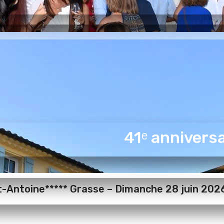
41ᵉ anniversa
t-Antoine***** Grasse – Dimanche 28 juin 202