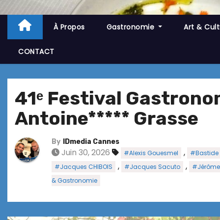
À Propos
Gastronomie
Art & Cul
CONTACT
41ᵉ Festival Gastrono
Antoine***** Grasse
By
IDmedia Cannes
Juin 30, 2026
,
#Alexis Gouesmel
#Bastide 
,
,
#Jacques CHIBOIS
#Jacques Sacuto
#Jérôme
& Gastronomie