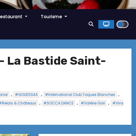
Restaurant
Tourisme
 La Bastide Saint-
,
,
,
ional
#GOUESSAX
#International Club Toques Blanches
,
,
,
#Relais & Châteaux
#SOCCA DANCE
#Valérie Gori
#Vins