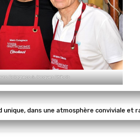
uro Colagreco
&
Jacques Chibois
unique, dans une atmosphère conviviale et ra