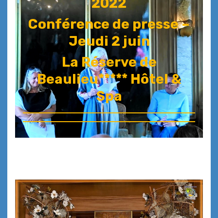
2022
Conférence de presse –
Jeudi 2 juin
La Réserve de
Beaulieu***** Hôtel &
Spa