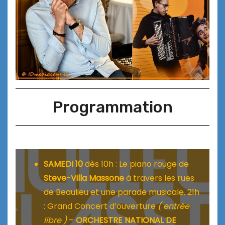
Programmation
SAMEDI 10
dès 10h : Le piano rouge de
Steve-Villa Massone
à travers les rues
de Beaulieu et une parade musicale. 21h
: Grand Concert d’ouverture
( entrée
libre )
–
ORCHESTRE NATIONAL DE