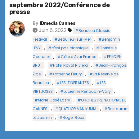
septembre 2022/Conférence de
presse
By
IDmedia Cannes
Juin 6, 2022
#Beaulieu Classic
,
,
Festival
#Beaulieu-sur-Mer
#Benjamin
,
,
LEVY
#c'est pas classique
#Christelle
,
,
Couturier
#Côte d'Azur France
#FELICIEN
,
,
BRUT
#Hôtel Royal Riviera
#Jean-François
,
,
Zigel
#Katherine Fleury
#La Réserve de
,
,
Beaulieu
#LES ITINERANTES
#LES
,
,
VIRTUOSES
#Lucienne Renaudin-Vary
,
#Marie-José Lasry
#ORCHESTRE NATIONAL DE
,
,
CANNES
#QUATUOR VAN KUIJKL
#Restaurant
,
Le Jasmin
#Roger Roux