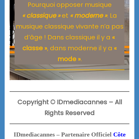
Pourquoi opposer musique
« classique »
et
« moderne »
. La
musique classique vivante n’a pas
d’âge ! Dans classique il y a
«
classe »
, dans moderne il y a
«
mode »
.
Copyright
©
IDmediacannes –
All
Rights Reserved
IDmediacannes – Partenaire Officiel
Côte