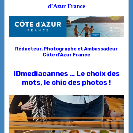
d’Azur France
Rédacteur, Photographe et
Ambassadeur
Côte d’Azur France
IDmediacannes … Le choix des
mots, le chic des photos !