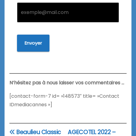
Envoyer
N’hésitez pas à nous laisser vos commentaires …
[contact-form-7 id= »148573″ title= »Contact
IDmediacannes »]
Beaulieu Classic
AGECOTEL 2022 –
Navigation