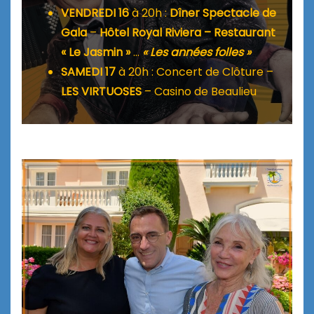
VENDREDI 16
à 20h :
Dîner Spectacle de
Gala
–
Hôtel Royal Riviera – Restaurant
« Le Jasmin »
…
« Les années folles »
SAMEDI 17
à 20h : Concert de Clôture –
LES VIRTUOSES
– Casino de Beaulieu