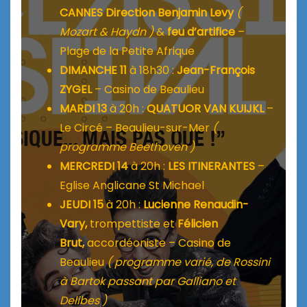
CANNES Direction Benjamin Levy
(
Mozart & Haydn )
&
feu d’artifice
–
Plage de la Petite Afrique
DIMANCHE 11
à 18h30 :
Jean-François
ZYGEL
– Casino de Beaulieu
MARDI 13
à 20h :
QUATUOR VAN KUIJKL
–
Le Circé – Beaulieu-sur-Mer
(
programme Beethoven )
MERCREDI 14
à 20h :
LES ITINERANTES
–
Eglise Anglicane St Michael
JEUDI 15
à 20h :
Lucienne Renaudin-
Vary,
trompettiste et
Félicien
Brut,
accordéoniste – Casino de
Beaulieu
( programme varié, de Rossini
à Bartok passant par Galliano et
Delibes )