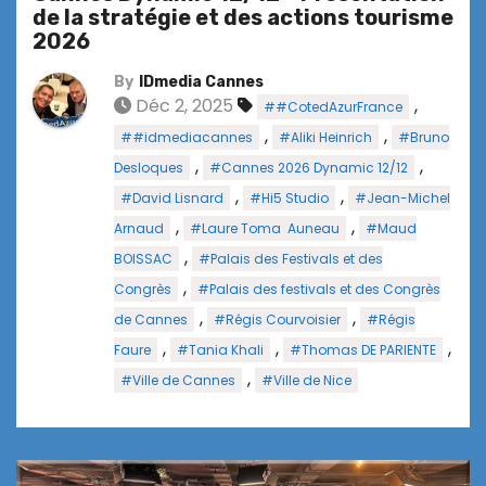
de la stratégie et des actions tourisme
2026
By
IDmedia Cannes
Déc 2, 2025
,
##CotedAzurFrance
,
,
##idmediacannes
#Aliki Heinrich
#Bruno
,
,
Desloques
#Cannes 2026 Dynamic 12/12
,
,
#David Lisnard
#Hi5 Studio
#Jean-Michel
,
,
Arnaud
#Laure Toma Auneau
#Maud
,
BOISSAC
#Palais des Festivals et des
,
Congrès
#Palais des festivals et des Congrès
,
,
de Cannes
#Régis Courvoisier
#Régis
,
,
,
Faure
#Tania Khali
#Thomas DE PARIENTE
,
#Ville de Cannes
#Ville de Nice