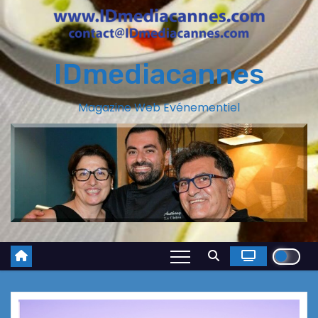
IDmediacannes
Magazine Web Evénementiel