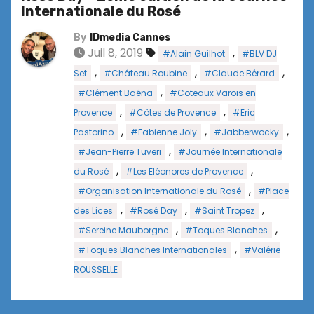
Internationale du Rosé
By
IDmedia Cannes
Juil 8, 2019
,
#Alain Guilhot
#BLV DJ
,
,
,
Set
#Château Roubine
#Claude Bérard
,
#Clément Baéna
#Coteaux Varois en
,
,
Provence
#Côtes de Provence
#Eric
,
,
,
Pastorino
#Fabienne Joly
#Jabberwocky
,
#Jean-Pierre Tuveri
#Journée Internationale
,
,
du Rosé
#Les Eléonores de Provence
,
#Organisation Internationale du Rosé
#Place
,
,
,
des Lices
#Rosé Day
#Saint Tropez
,
,
#Sereine Mauborgne
#Toques Blanches
,
#Toques Blanches Internationales
#Valérie
ROUSSELLE