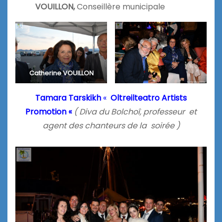
VOUILLON,
Conseillère municipale
Catherine VOUILLON
Tamara Tarskikh
«
Oltreilteatro Artists
Promotion «
(
Diva du Bolchoî, professeur et
agent des chanteurs de la soirée )