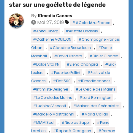
star sur une goélette de légende
By
IDmedia Cannes
Mai 27, 2019
,
##CotedAzurFrance
,
,
#Anita Ekberg
#Aristote Onassis
,
#Catherine VOUILLON
#Champagne Francis
,
,
Orban
#Claudine Beaudouin
#Daniel
,
,
,
Marshall
#David Lisnard
#Didier Cloarec
,
,
#Dolce Vita PN
#Elena Chanpira
#Erick
,
,
Leclerc
#Federico Fellini
#Festival de
,
,
,
Cannes
#Fiat 500
#IDmediacannes
,
,
#Intimiste Designer
#Le Cercle des Marins
,
,
#Le Cercledes Marins
#Lord Remington
,
,
#Luchino Visconti
#Maison des Scénaristes
,
,
#Marcello Mastroianni
#Maria Callas
,
,
#MIAMISoul
#Nicolas Zappi
#Pierre
,
,
Lamblin
#Raphaël Grangeon
#Roman