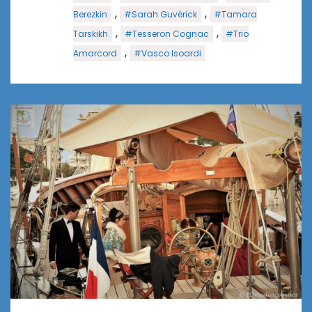
,
,
Berezkin
#Sarah Guvérick
#Tamara
,
,
Tarskikh
#Tesseron Cognac
#Trio
,
Amarcord
#Vasco Isoardi