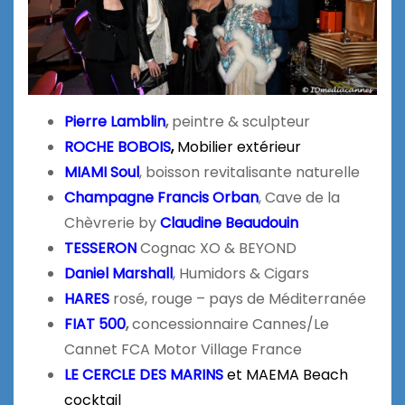
Pierre Lamblin
,
peintre & sculpteur
ROCHE BOBOIS
,
Mobilier extérieur
MIAMI Soul
, boisson revitalisante naturelle
Champagne Francis Orban
, Cave de la
Chèvrerie by
Claudine Beaudouin
TESSERON
Cognac XO & BEYOND
Daniel Marshall
, Humidors & Cigars
HARES
rosé, rouge – pays de Méditerranée
FIAT 500
,
concessionnaire Cannes/Le
Cannet FCA Motor Village France
LE CERCLE DES MARINS
et MAEMA Beach
cocktail