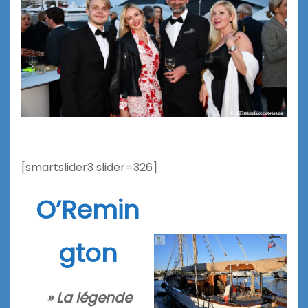
[smartslider3 slider=326]
O’Remin
gton
» La légende