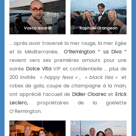
Vasco Isoardi
Raphaël Grangeon
… après avoir traversé la mer rouge, la mer Egée
et la Méditerranée,
O’Remington ‘’ La Diva ‘’
revient vers ses premières amours pour une
soirée
Dolce Vita
VIP et confidentielle … plus de
200 invités
» happy fews «
,
» black ties «
et
robes de gala, coupe de champagne à la main,
ont apprécié l’accueil de
Didier Cloarec
et
Erick
Leclerc,
propriétaires de la goélette
O’Remington.