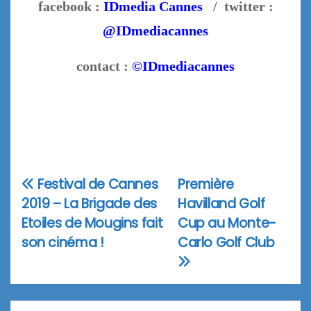
facebook :
IDmedia Cannes
/ twitter :
@IDmediacannes
contact :
©IDmediacannes
Festival de Cannes
Première
Navigation
2019 – La Brigade des
Havilland Golf
de
Etoiles de Mougins fait
Cup au Monte-
l’article
son cinéma !
Carlo Golf Club