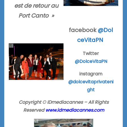
est de retour au
Port Canto »
facebook
@Dol
ceVitaPN
Twitter
@DolceVitaPN
instagram
@dolcevitaprivateni
ght
Copyright © IDmediacannes – All Rights
Reserved
www.idmediacannes.com