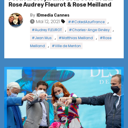
Rose Audrey Fleurot & Rose Meilland
By
IDmedia Cannes
Mai 12, 2021
,
##CotedAzurFrance
,
,
#Audrey FLEUROT
#Charles-Ange Ginésy
,
,
#Jean Mus
#Matthias Meilland
#Rose
,
Meilland
#Ville de Menton