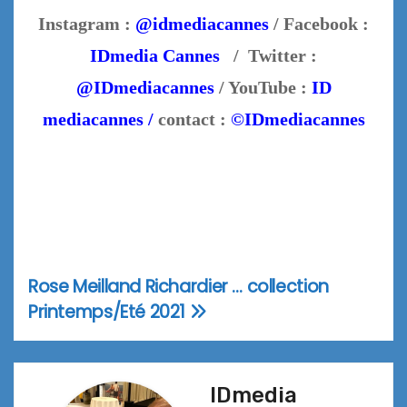
Instagram :
@idmediacannes
/ Facebook :
IDmedia Cannes
/ Twitter :
@IDmediacannes
/ YouTube :
ID
mediacannes /
contact :
©IDmediacannes
Rose Meilland Richardier … collection
Navigation
Printemps/Eté 2021
de
l’article
IDmedia