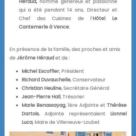
Héraud,
homme généreux et passionné
qui a été pendant 14 ans, Directeur et
Chef des Cuisines de l’
Hôtel Le
Cantemerle à Vence
.
En présence de la famille, des proches et amis
de
Jérôme Héraud
et de :
Michel Escoffier
, Président
Richard Duvauchelle
, Conservateur
Christian Heuline
, Secrétaire Général
Jean-Pierre Hall
, Trésorier
Marie Benassayag
, 1ère Adjointe et
Thérèse
Dartois
, Adjointe représentaient
L
i
onnel
Luca
, Maire de Villeneuve-Loubet