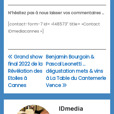
N’hésitez pas à nous laisser vos commentaires …
[contact-form-7 id= »148573″ title= »Contact
IDmediacannes »]
Grand show
Benjamin Bourgoin &
Navigation
final 2022 de la
Pascal Leonetti …
de
Révélation des
dégustation mets & vins
l’article
Etoiles à
à La Table du Cantemerle
Cannes
Vence
IDmedia