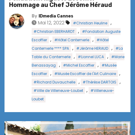
Hommage au Chef Jérôme Héraud
By
IDmedia Cannes
Mai 12, 2022
,
#Christian Heuline
,
#Christian EBERHARDT
#Fondation Auguste
,
,
Escoffier
#Hôtel Cantemerle
#Hôtel
,
,
Cantemerle **** SPA
#Jérôme HERAUD
#La
,
,
Table du Cantemerle
#Lionnel LUCA
#Marie
,
,
Benassayag
#Michel Escoffier
#Musée
,
,
Escoffier
#Musée Escoffier de l'Art Culinaire
,
,
#Richard Duvauchelle
#Thérèse DARTOIS
,
#Ville de Villeneuve-Loubet
#Villeneuve-
Loubet