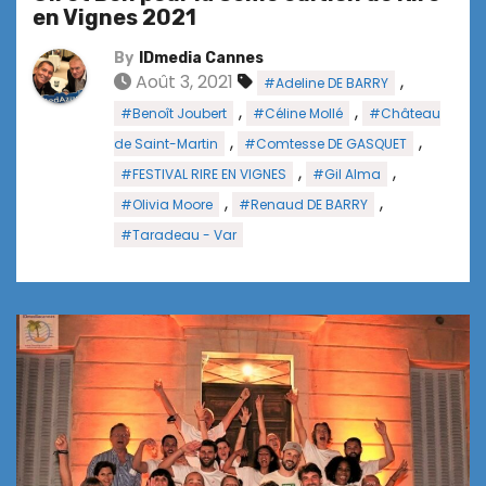
en Vignes 2021
By
IDmedia Cannes
Août 3, 2021
,
#Adeline DE BARRY
,
,
#Benoît Joubert
#Céline Mollé
#Château
,
,
de Saint-Martin
#Comtesse DE GASQUET
,
,
#FESTIVAL RIRE EN VIGNES
#Gil Alma
,
,
#Olivia Moore
#Renaud DE BARRY
#Taradeau - Var