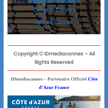
Palais des Festivals &
Congrès Cannes
Ville de Cannes
Copyright
©
IDmediacannes –
All
Rights Reserved
IDmediacannes – Partenaire Officiel
Côte
d’Azur France