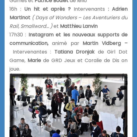
Games et
Patrice Boulet
de Iello
16h :
Un hit et après ?
Intervenants
: Adrien
Martinot
( Days of Wonders – Les Aventuriers du
Rail, Smallword… )
et
Matthieu Lanvin
17h30 :
Instagram et les nouveaux supports de
communication,
animé par
Martin Vidberg –
Intervenantes :
Tatiana Dronjak
de Girl Dot
Game,
Marie
de GRD Jeux et Coralie de Dis on
joue.