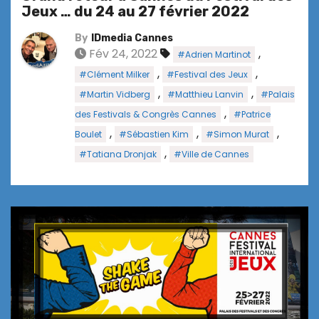
Jeux … du 24 au 27 février 2022
By
IDmedia Cannes
Fév 24, 2022
,
#Adrien Martinot
,
,
#Clément Milker
#Festival des Jeux
,
,
#Martin Vidberg
#Matthieu Lanvin
#Palais
,
des Festivals & Congrès Cannes
#Patrice
,
,
,
Boulet
#Sébastien Kim
#Simon Murat
,
#Tatiana Dronjak
#Ville de Cannes