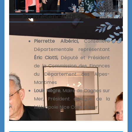
En présence de :
Pierrette Albérici,
Conseillère
Départementale représentant
Éric Ciotti,
Député et Président
de la Commission des Finances
du Département des Alpes-
Maritimes
Louis Nègre
, Maire de Cagnes sur
Mer, Président délégué de la
Métropole Nice Côte d’Azur