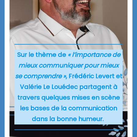
Sur le thème de
« l’importance de
mieux communiquer pour mieux
se comprendre »
, Frédéric Levert et
Valérie Le Louédec partagent à
travers quelques mises en scène
les bases de la communication
dans la bonne humeur.