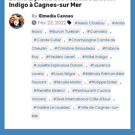
Indigo à Cagnes-sur Mer
By
IDmedia Cannes
Fév 23, 2022
,
#Alexis Chaillou
#Anita
,
,
,
Mosa
#Burcin Turkkan
#Cariviera
,
#Carole Cutier
#Champagne Comte de
,
,
Cheurlin
#Christine Giraudeau
#Fabrice
,
,
,
Roy
#Frédéric Levert
#Hôtel Indigo
,
#Juliette Espinasse Dubois
#Laurence
,
,
Lovera
#Louis Nègre
#Mélinda Frémondière
,
,
,
Fleurant
#Nicolle Martin
#Philippe Didier
,
#Pierrette Albérici
#Restaurant Cucina
,
,
Victoria
#Skal International Côte d'Azur
,
#Valérie Le Louédec
#Ville de Cagnes-sur-
Mer