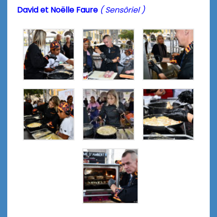
David et Noëlle Faure
( Sensôriel )