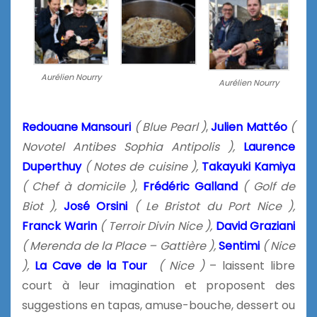
Aurélien Nourry
Aurélien Nourry
Redouane Mansouri
( Blue Pearl )
,
Julien Mattéo
(
Novotel Antibes Sophia Antipolis
),
Laurence
Duperthuy
( Notes de cuisine ),
Takayuki Kamiya
( Chef à domicile )
,
Frédéric Galland
( Golf de
Biot ),
José Orsini
( Le Bristot du Port Nice ),
Franck Warin
( Terroir Divin Nice ),
David Graziani
( Merenda de la Place – Gattière ),
Sentimi
( Nice
),
La Cave de la Tour
( Nice )
– laissent libre
court à leur imagination et proposent des
suggestions en tapas, amuse-bouche, dessert ou