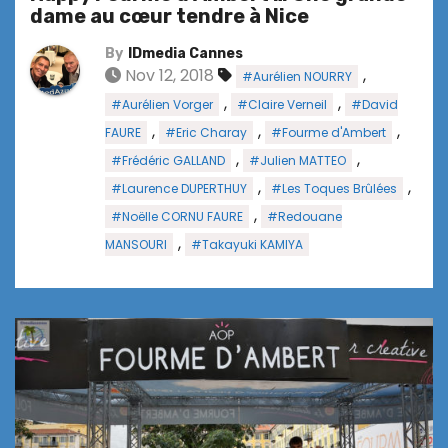
dame au cœur tendre à Nice
By
IDmedia Cannes
Nov 12, 2018
,
#Aurélien NOURRY
,
,
#Aurélien Vorger
#Claire Verneil
#David
,
,
,
FAURE
#Eric Charay
#Fourme d'Ambert
,
,
#Frédéric GALLAND
#Julien MATTEO
,
,
#Laurence DUPERTHUY
#Les Toques Brûlées
,
#Noëlle CORNU FAURE
#Redouane
,
MANSOURI
#Takayuki KAMIYA