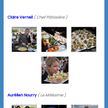
Claire Verneil
( Chef Pâtissière )
Aurélien Nourry
( Le Millésime )