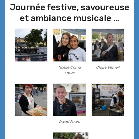
Journée festive, savoureuse
et ambiance musicale …
Noëlle Cornu
Claire Verneil
Faure
David Faure