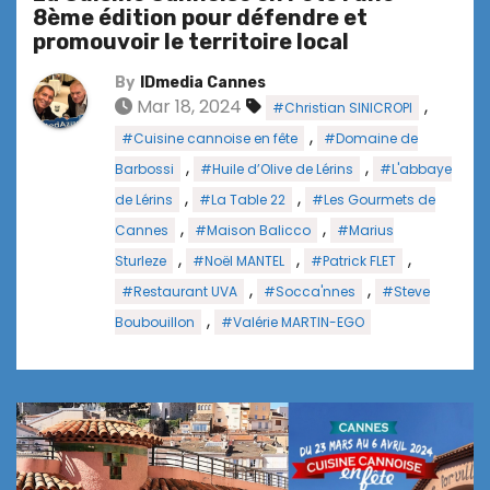
8ème édition pour défendre et
promouvoir le territoire local
By
IDmedia Cannes
Mar 18, 2024
,
#Christian SINICROPI
,
#Cuisine cannoise en fête
#Domaine de
,
,
Barbossi
#Huile d’Olive de Lérins
#L'abbaye
,
,
de Lérins
#La Table 22
#Les Gourmets de
,
,
Cannes
#Maison Balicco
#Marius
,
,
,
Sturleze
#Noël MANTEL
#Patrick FLET
,
,
#Restaurant UVA
#Socca'nnes
#Steve
,
Boubouillon
#Valérie MARTIN-EGO