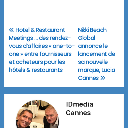
Hotel & Restaurant
Nikki Beach
Navigation
Meetings … des rendez-
Global
de
vous d’affaires « one-to-
annonce le
l’article
one » entre fournisseurs
lancement de
et acheteurs pour les
sa nouvelle
hôtels & restaurants
marque, Lucia
Cannes
IDmedia
Cannes