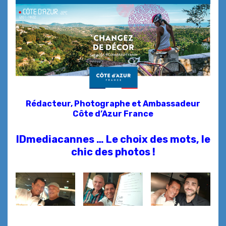
Rédacteur, Photographe et
Ambassadeur
Côte d’Azur France
IDmediacannes … Le choix des mots, le
chic des photos !