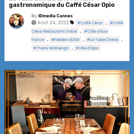
gastronomique du Caffé César Opio
By
IDmedia Cannes
Août 24, 2022
,
#Caffé César
#Caffé
,
César Restaurant L’initial
#Côte d'Azur
,
,
,
France
#Frédéric BOGE
#La Table L'Initial
,
#Thierry Molinengo
#Ville d'Opio