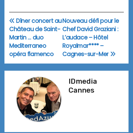
Dîner concert au
Nouveau défi pour le
Navigation
Château de Saint-
Chef David Graziani :
de
Martin … duo
L’audace – Hôtel
l’article
Mediterraneo
Royalmar**** –
opéra flamenco
Cagnes-sur-Mer
IDmedia
Cannes