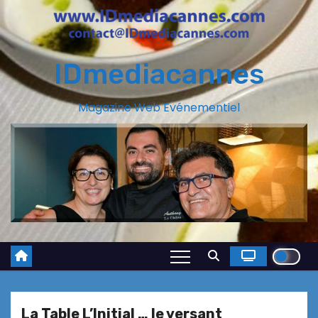
IDmediacannes
Magazine Web Evénementiel
La Table L’Initial … le versant