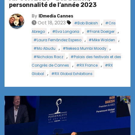
personnalité de l’année 2023
By
IDmedia Cannes
Oct 18, 2023
,
#Bob Bakish
#Cris
,
,
,
Abrego
#Eva Longoria
#Frank Doelger
,
,
#Laura Fernández Espeso
#Mike Walden
,
,
#Mo Abudu
#Nekesa Mumbi Moody
,
#Nicholas Racz
#Palais des festivals et des
,
,
Congrès de Cannes
#RX France
#RX
,
Global
#RX Global Exhibitions