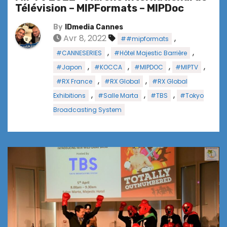
Télévision – MIPFormats – MIPDoc
By
IDmedia Cannes
Avr 8, 2022
,
##mipformats
,
,
#CANNESERIES
#Hôtel Majestic Barrière
,
,
,
,
#Japon
#KOCCA
#MIPDOC
#MIPTV
,
,
#RX France
#RX Global
#RX Global
,
,
,
Exhibitions
#Salle Marta
#TBS
#Tokyo
Broadcasting System