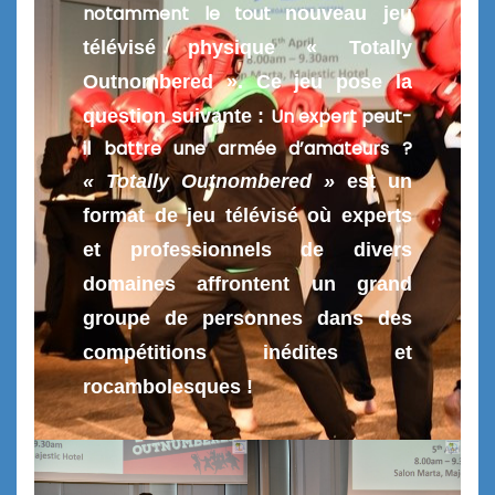
notamment le tout
nouveau jeu
télévisé physique « Totally
Outnombered ». Ce jeu pose la
Un expert peut-
question suivante :
il battre une armée d’amateurs ?
« Totally Outnombered »
est un
format de jeu télévisé où experts
et professionnels de divers
domaines affrontent un grand
groupe de personnes dans des
compétitions inédites et
rocambolesques !