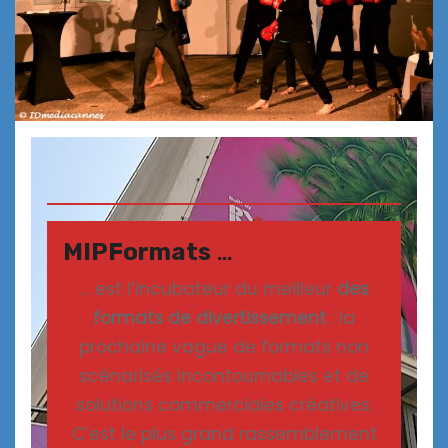
MIPFormats
…
… est l’incubateur du meilleur
des
formats de divertissement
: la
prochaine vague de formats non
scénarisés incontournables et de
solutions commerciales créatives.
C’est le plus grand rassemblement