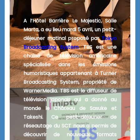
A l’Hôtel Barrière Le Majestic, Salle
Marta, a eu lieu mardi 5 avril, un petit-
déjeuner matinal proposé par
Tokyo
Broadcasting System
. TBS est une
chaîne de télévision américaine
spécialisée dans les émissions
humoristiques appartenant à Turner
Broadcasting System, propriété de
WarnerMedia. TBS est le diffuseur de
télévision japonais qui a donné au
monde le Château de Sasuke et
Takeshi. Ce petit-déjeuner de
réseautage du SCT nous a permis de
découvrir de nouveaux formats